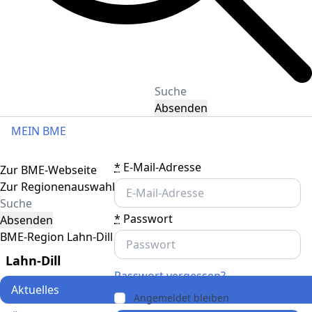
Absenden
MEIN BME
Toggle navigation
*
E-Mail-Adresse
Zur BME-Webseite
Zur Regionenauswahl
*
Passwort
Absenden
BME-Region Lahn-Dill
Lahn-Dill
Passwort vergessen?
Aktuelles
Angemeldet bleiben