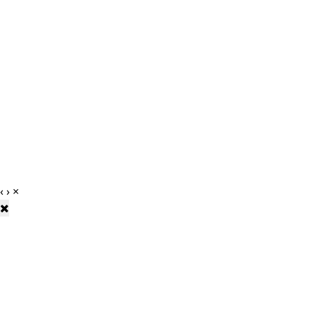
‹
›
×